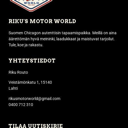
RIKU'S MOTOR WORLD
Suomen Chicagon autenttisin tapaamispaikka. Meillä on aina
äärettömän hyvä meininki, laadukkaat ja maistuvat tarjoilut.
Tule, koe ja rakastu.
YHTEYSTIEDOT
Riku Routo
Veistämönkatu 1, 15140
Lahti
rikusmotorworld@gmail.com
0400 712 310
TILAA UUTISKIRJE