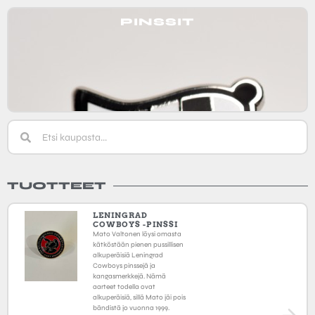
PINSSIT
TUOTTEET
LENINGRAD
COWBOYS -PINSSI
Mato Valtonen löysi omasta
kätköstään pienen pussillisen
alkuperäisiä Leningrad
Cowboys pinssejä ja
kangasmerkkejä. Nämä
aarteet todella ovat
alkuperäisiä, sillä Mato jäi pois
bändistä jo vuonna 1999.