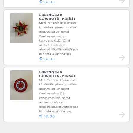
€
10,00
LENINGRAD
COWBOYS -PINSSI
Mato Valtonen löysi omasta
kätköstään pienen pussillisen
alkuperäisiä Leningrad
Cowboys pinssejä ja
kangasmerkkejä. Nämä
aarteet todella ovat
alkuperäisiä, sillä Mato jäi pois
bändistä jo vuonna 1999.
€
10,00
LENINGRAD
COWBOYS -PINSSI
Mato Valtonen löysi omasta
kätköstään pienen pussillisen
alkuperäisiä Leningrad
Cowboys pinssejä ja
kangasmerkkejä. Nämä
aarteet todella ovat
alkuperäisiä, sillä Mato jäi pois
bändistä jo vuonna 1999.
€
10,00