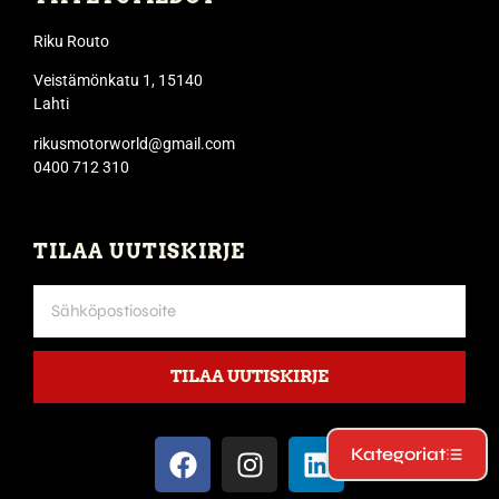
Riku Routo
Veistämönkatu 1, 15140
Lahti
rikusmotorworld@gmail.com
0400 712 310
TILAA UUTISKIRJE
TILAA UUTISKIRJE
Kategoriat