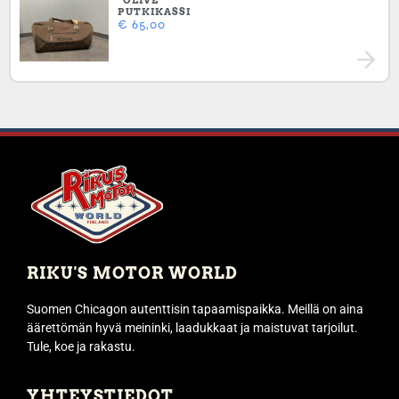
”OLIVE”
PUTKIKASSI
€
65,00
RIKU'S MOTOR WORLD
Suomen Chicagon autenttisin tapaamispaikka. Meillä on aina
äärettömän hyvä meininki, laadukkaat ja maistuvat tarjoilut.
Tule, koe ja rakastu.
YHTEYSTIEDOT