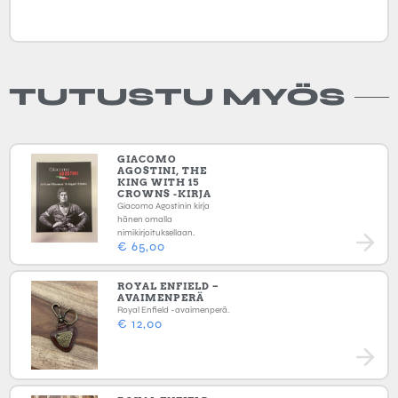
TUTUSTU MYÖS
GIACOMO
AGOSTINI, THE
KING WITH 15
CROWNS -KIRJA
Giacomo Agostinin kirja
hänen omalla
nimikirjoituksellaan.
€
65,00
ROYAL ENFIELD –
AVAIMENPERÄ
Royal Enfield -avaimenperä.
€
12,00