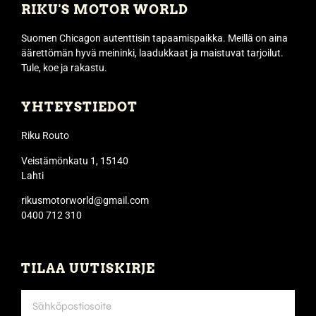
RIKU'S MOTOR WORLD
Suomen Chicagon autenttisin tapaamispaikka. Meillä on aina
äärettömän hyvä meininki, laadukkaat ja maistuvat tarjoilut.
Tule, koe ja rakastu.
YHTEYSTIEDOT
Riku Routo
Veistämönkatu 1, 15140
Lahti
rikusmotorworld@gmail.com
0400 712 310
TILAA UUTISKIRJE