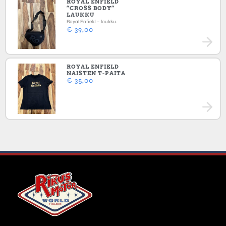
ROYAL ENFIELD
”CROSS BODY”
LAUKKU
Royal Enfield – laukku.
€
39,00
ROYAL ENFIELD
NAISTEN T-PAITA
€
35,00