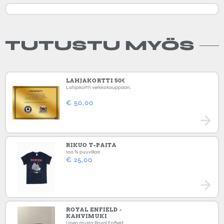
TUTUSTU MYÖS
LAHJAKORTTI 50€
Lahjakortti verkkokauppaan.
€
50,00
RIKUO T-PAITA
100 % puuvillaa
€
25,00
ROYAL ENFIELD -
KAHVIMUKI
Upea musta Royal Enfield