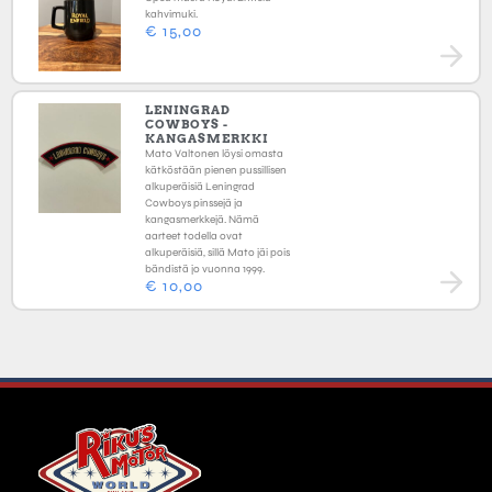
kahvimuki.
€
15,00
LENINGRAD
COWBOYS -
KANGASMERKKI
Mato Valtonen löysi omasta
kätköstään pienen pussillisen
alkuperäisiä Leningrad
Cowboys pinssejä ja
kangasmerkkejä. Nämä
aarteet todella ovat
alkuperäisiä, sillä Mato jäi pois
bändistä jo vuonna 1999.
€
10,00