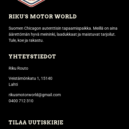
RIKU'S MOTOR WORLD
Suomen Chicagon autenttisin tapaamispaikka. Meillä on aina
äärettömän hyvä meininki, laadukkaat ja maistuvat tarjoilut.
Tule, koe ja rakastu.
YHTEYSTIEDOT
Riku Routo
Veistämönkatu 1, 15140
Lahti
rikusmotorworld@gmail.com
0400 712 310
TILAA UUTISKIRJE