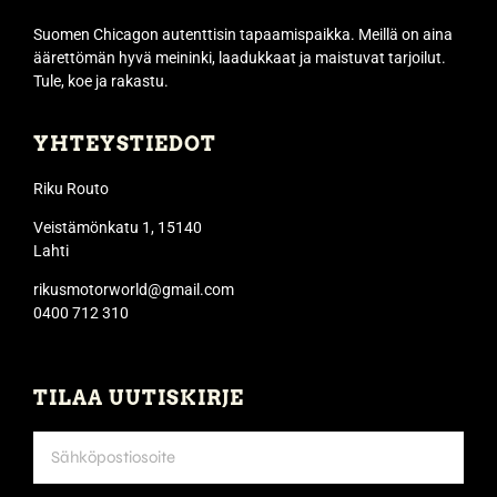
Suomen Chicagon autenttisin tapaamispaikka. Meillä on aina
äärettömän hyvä meininki, laadukkaat ja maistuvat tarjoilut.
Tule, koe ja rakastu.
YHTEYSTIEDOT
Riku Routo
Veistämönkatu 1, 15140
Lahti
rikusmotorworld@gmail.com
0400 712 310
TILAA UUTISKIRJE