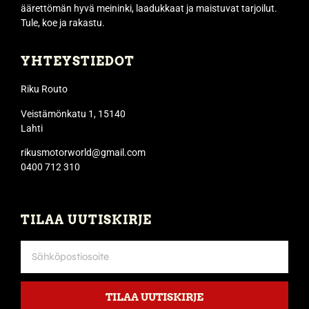
äärettömän hyvä meininki, laadukkaat ja maistuvat tarjoilut.
Tule, koe ja rakastu.
YHTEYSTIEDOT
Riku Routo
Veistämönkatu 1, 15140
Lahti
rikusmotorworld@gmail.com
0400 712 310
TILAA UUTISKIRJE
TILAA UUTISKIRJE