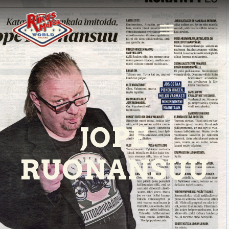
JOPE
RUONANSUU